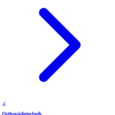
🔬
Orthopädietechnik